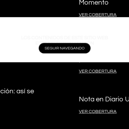
Momento
VER COBERTURA
LOS CONTENIDOS DE ESTE SITIO WEB
ESTA EN ACTUALIZACIÓN
 Rivadavia, la
Diario UNO – ¡A
SEGUIR NAVEGANDO
pensado viajar al
precios
VER COBERTURA
ión: así se
Nota en Diario 
VER COBERTURA