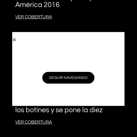
América 2016
VER COBERTURA
El balance de la Copa América:
entre el mazazo final y la
incertidumbre por Messi
LOS CONTENIDOS DE ESTE SITIO WEB
ESTA EN ACTUALIZACIÓN
VER COBERTURA
SEGUIR NAVEGANDO
Messi: cuando un artista se calza
los botines y se pone la diez
VER COBERTURA