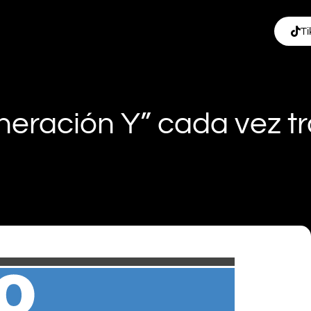
Ti
neración Y” cada vez t