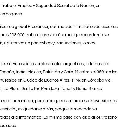
 Trabajo, Empleo y Seguridad Social de la Nación, en
 en hogares.
alcance global Freelancer, con más de 11 millones de usuarios
ro país 118.000 trabajadores autónomos que acordaron sus
ón, aplicación de photoshop y traducciones, lo más
los servicios de los profesionales argentinos, además del
spaña, India, México, Pakistán y Chile. Mientras el 35% de los
20% reside en Ciudad de Buenos Aires; 11%, en Córdoba y el
ata, La Plata, Santa Fe, Mendoza, Tandil y Bahía Blanca.
e sea para mejor, pero creo que es un proceso irreversible, es
presencial, es quedarse atrás, porque el mercado va
dos a la informática. Lo mismo pasa con los diarios”, razonó
Asociados.