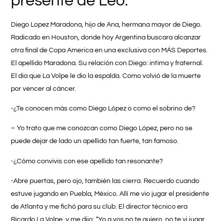
presente de Leo.
Diego Lopez Maradona
, hijo de Ana, hermana mayor de Diego.
Radicado en Houston, donde hoy Argentina buscara alcanzar
otra final de Copa America en una exclusiva con
MÁS Deportes
.
El apellido Maradona. Su relación con Diego: intima y fraternal.
El dia que La Volpe le dio la espalda. Como volvió de la muerte
por vencer al cáncer.
-¿Te conocen más como Diego López o como el sobrino de?
– Yo trato que me conozcan como Diego López, pero no se
puede dejar de lado un apellido tan fuerte, tan famoso.
-¿Cómo convivis con ese apellido tan resonante?
-Abre puertas, pero ojo, también las cierra. Recuerdo cuando
estuve jugando en Puebla, México. Allí me vio jugar el presidente
de Atlanta y me fichó para su club. El director técnico era
Ricardo La Volpe, y me dijo: “Yo a vos no te quiero, no te vi jugar