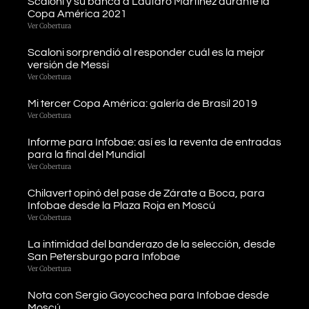
Scaloni y su banca a Lautaro Martínez durante la
Copa América 2021
Ver Cobertura
Scaloni sorprendió al responder cuál es la mejor
versión de Messi
Ver Cobertura
Mi tercer Copa América: galería de Brasil 2019
Ver Cobertura
Informe para Infobae: así es la reventa de entradas
para la final del Mundial
Ver Cobertura
Chilavert opinó del pase de Zárate a Boca, para
Infobae desde la Plaza Roja en Moscú
Ver Cobertura
La intimidad del banderazo de la selección, desde
San Petersburgo para Infobae
Ver Cobertura
Nota con Sergio Goycochea para Infobae desde
Moscú