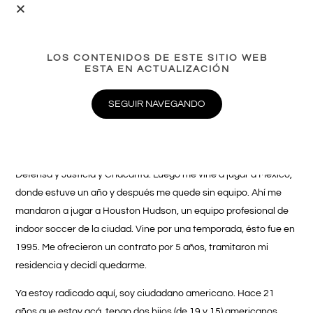
-Ella es muy buena gente. Siempre respeté a todas sus parejas
y de hecho no soy quien para emitir un juicio de valor al
respecto. Tuvo a su lado a una excelente mujer como fue
LOS CONTENIDOS DE ESTE SITIO WEB
Claudia Villafane y después a Verónica Ojeda, pero a ella no la
ESTA EN ACTUALIZACIÓN
conocí mucho. Y con Rocio Oliva lo veo muy bien y eso es lo
importante para quienes lo queremos.
SEGUIR NAVEGANDO
La historia de Diego López Maradona
«Vengo de Argentina. Allá jugué en Argentinos Juniors, All Boys,
Defensa y Justicia y Chacarita. Luego me vine a jugar a México,
donde estuve un año y después me quede sin equipo. Ahí me
mandaron a jugar a Houston Hudson, un equipo profesional de
indoor soccer de la ciudad. Vine por una temporada, ésto fue en
1995. Me ofrecieron un contrato por 5 años, tramitaron mi
residencia y decidí quedarme.
Ya estoy radicado aquí, soy ciudadano americano. Hace 21
años que estoy acá, tengo dos hijos (de 19 y 15) americanos.