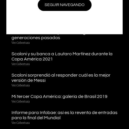
Ver Cobertura
SEGUIR NAVEGANDO
Llegamos a Londres y estamos listos para cubrir la
«Finalissima»
Ver Cobertura
Scaloni le dedicó la Copa América ganada a las
generaciones pasadas
Ver Cobertura
Scaloni y su banca a Lautaro Martínez durante la
Copa América 2021
Ver Cobertura
Scaloni sorprendió al responder cuál es la mejor
versión de Messi
Ver Cobertura
Mi tercer Copa América: galería de Brasil 2019
Ver Cobertura
Informe para Infobae: así es la reventa de entradas
para la final del Mundial
Ver Cobertura