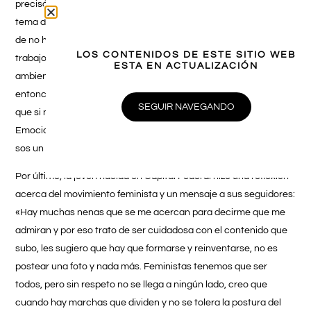
precisó: «Con Guido hablamos de todo un poco, a veces sale el
tema del tenis porque es su trabajo y su día a día, pero tratamos
de no hablar de eso, intentamos distendernos. Yo le digo que su
LOS CONTENIDOS DE ESTE SITIO WEB
trabajo es cambiante, semana a semana, y desde que sigo este
ESTA EN ACTUALIZACIÓN
ambiente veo que los jugadores sufren demasiado las derrotas,
entonces yo como compañera trato de que no caiga, de decirle
SEGUIR NAVEGANDO
que si no le va bien tiene una revancha la otra semana.
Emocionalmente él tiene que estar preparado, porque a veces
sos un héroe y al otro día no servís para nada».
Por último, la joven nacida en Capital Federal hizo una reflexión
acerca del movimiento feminista y un mensaje a sus seguidores:
«Hay muchas nenas que se me acercan para decirme que me
admiran y por eso trato de ser cuidadosa con el contenido que
subo, les sugiero que hay que formarse y reinventarse, no es
postear una foto y nada más.
Feministas tenemos que ser
todos, pero sin respeto no se llega a ningún lado
,
creo que
cuando hay marchas que dividen
y no se tolera la postura del