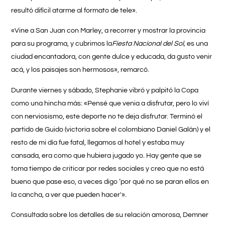
resultó difícil atarme al formato de tele».
«Vine a San Juan con Marley, a recorrer y mostrar la provincia
para su programa, y cubrimos la
Fiesta Nacional del Sol,
es una
ciudad encantadora, con gente dulce y educada, da gusto venir
acá, y los paisajes son hermosos», remarcó.
Durante viernes y sábado,
Stephanie
vibró y palpitó la Copa
como una hincha más:
«Pensé que venia a disfrutar, pero lo viví
con nerviosismo, este deporte no te deja disfrutar.
Terminó el
partido de Guido (victoria sobre el colombiano Daniel Galán) y el
resto de mi día fue fatal, llegamos al hotel y estaba muy
cansada, era como que hubiera jugado yo. Hay gente que se
toma tiempo de criticar por redes sociales y creo que no está
bueno que pase eso, a veces digo ‘por qué no se paran ellos en
la cancha, a ver que pueden hacer'».
Consultada sobre los detalles de su relación amorosa, Demner