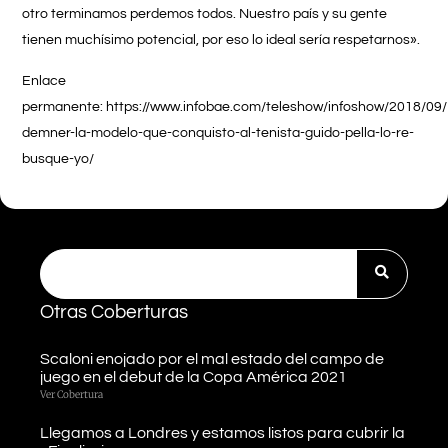
otro terminamos perdemos todos. Nuestro país y su gente
tienen muchísimo potencial, por eso lo ideal sería respetarnos».
Enlace
permanente: https://www.infobae.com/teleshow/infoshow/2018/09/
demner-la-modelo-que-conquisto-al-tenista-guido-pella-lo-re-
busque-yo/
Otras Coberturas
Scaloni enojado por el mal estado del campo de
juego en el debut de la Copa América 2021
Ver Cobertura
Llegamos a Londres y estamos listos para cubrir la