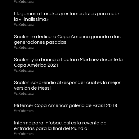
Ver Cobertura
Llegamos a Londres y estamos listos para cubrir
la «Finalissima»
Ver Cobertura
Scaloni le dedicó la Copa América ganada a las
generaciones pasadas
Ver Cobertura
Scaloni y su banca a Lautaro Martínez durante la
Copa América 2021
Ver Cobertura
Scaloni sorprendió al responder cuál es la mejor
versión de Messi
Ver Cobertura
Mi tercer Copa América: galería de Brasil 2019
Ver Cobertura
Informe para Infobae: así es la reventa de
entradas para la final del Mundial
Ver Cobertura