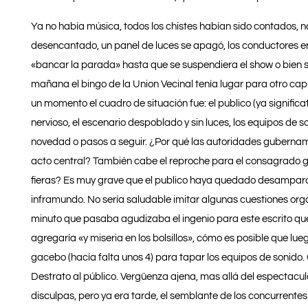
Ya no había música, todos los chistes habían sido contados
desencantado, un panel de luces se apagó, los conductores er
«bancar la parada» hasta que se suspendiera el show o bien s
mañana el bingo de la Union Vecinal tenía lugar para otro capí
un momento el cuadro de situación fue: el publico (ya signific
nervioso, el escenario despoblado y sin luces, los equipos de
novedad o pasos a seguir. ¿Por qué las autoridades gubername
acto central? También cabe el reproche para el consagrado gr
fieras? Es muy grave que el publico haya quedado desamparado 
inframundo. No sería saludable imitar algunas cuestiones org
minuto que pasaba agudizaba el ingenio para este escrito que 
agregaría «y miseria en los bolsillos», cómo es posible que lue
gacebo (hacía falta unos 4) para tapar los equipos de sonido. 
Destrato al público. Vergüenza ajena, mas allá del espectacul
disculpas, pero ya era tarde, el semblante de los concurrente