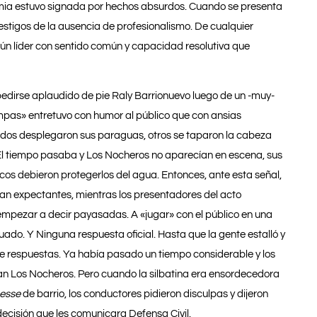
dimia estuvo signada por hechos absurdos. Cuando se presenta
estigos de la ausencia de profesionalismo. De cualquier
gún líder con sentido común y capacidad resolutiva que
dirse aplaudido de pie Raly Barrionuevo luego de un -muy-
umpas» entretuvo con humor al público que con ansias
vidos desplegaron sus paraguas, otros se taparon la cabeza
r. El tiempo pasaba y Los Nocheros no aparecían en escena, sus
cos debieron protegerlos del agua. Entonces, ante esta señal,
ban expectantes, mientras los presentadores del acto
e empezar a decir payasadas. A «jugar» con el público en una
tuado. Y Ninguna respuesta oficial. Hasta que la gente estalló y
 de respuestas. Ya había pasado un tiempo considerable y los
ían Los Nocheros. Pero cuando la silbatina era ensordecedora
esse
de barrio, los conductores pidieron disculpas y dijeron
decisión que les comunicara Defensa Civil.