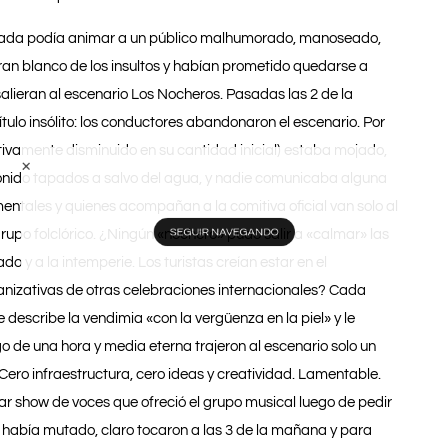
, nada podía animar a un público malhumorado, manoseado,
an blanco de los insultos y habían prometido quedarse a
alieran al escenario Los Nocheros. Pasadas las 2 de la
tulo insólito: los conductores abandonaron el escenario. Por
ativamente disminuido en su cantidad inicial) estaba mojado,
LOS CONTENIDOS DE ESTE SITIO WEB
 sonido tapados a salvo del agua, y nadie comunicaba alguna
ESTA EN ACTUALIZACIÓN
ntales y quienes acompañan a la comitiva oficial van solo al
upo folclórico. ¿Ningún «nochero» pudo salir a «calmar» las
SEGUIR NAVEGANDO
y a la intemperie. Los turistas creían estar en el
anizativas de otras celebraciones internacionales? Cada
describe la vendimia «con la vergüenza en la piel» y le
go de una hora y media eterna trajeron al escenario solo un
Cero infraestructura, cero ideas y creatividad. Lamentable.
ar show de voces que ofreció el grupo musical luego de pedir
s había mutado, claro tocaron a las 3 de la mañana y para