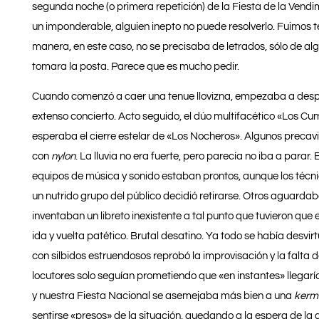
segunda noche (o primera repetición) de la Fiesta de la Ven
un imponderable, alguien inepto no puede resolverlo. Fuimos t
manera, en este caso, no se precisaba de letrados, sólo de al
tomara la posta. Parece que es mucho pedir.
Cuando comenzó a caer una tenue llovizna, empezaba a despe
extenso concierto. Acto seguido, el dúo multifacético «Los C
esperaba el cierre estelar de «Los Nocheros». Algunos preca
con
nylon
. La lluvia no era fuerte, pero parecía no iba a para
equipos de música y sonido estaban prontos, aunque los técni
un nutrido grupo del público decidió retirarse. Otros aguarda
inventaban un libreto inexistente a tal punto que tuvieron qu
ida y vuelta patético. Brutal desatino. Ya todo se había desvir
con silbidos estruendosos reprobó la improvisación y la falta
locutores solo seguían prometiendo que «en instantes» llegar
y nuestra Fiesta Nacional se asemejaba más bien a una
kerm
sentirse «presos» de la situación, quedando a la espera de la 