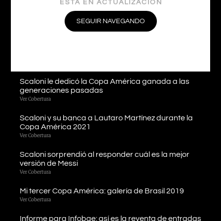
Scaloni enojado por el mal estado del campo de
juego en el debut de la Copa América 2021
SEGUIR NAVEGANDO
Ver Cobertura
Llegamos a Londres y estamos listos para cubrir la
«Finalissima»
Ver Cobertura
Scaloni le dedicó la Copa América ganada a las
generaciones pasadas
Ver Cobertura
Scaloni y su banca a Lautaro Martínez durante la
Copa América 2021
Ver Cobertura
Scaloni sorprendió al responder cuál es la mejor
versión de Messi
Ver Cobertura
Mi tercer Copa América: galería de Brasil 2019
Ver Cobertura
Informe para Infobae: así es la reventa de entradas