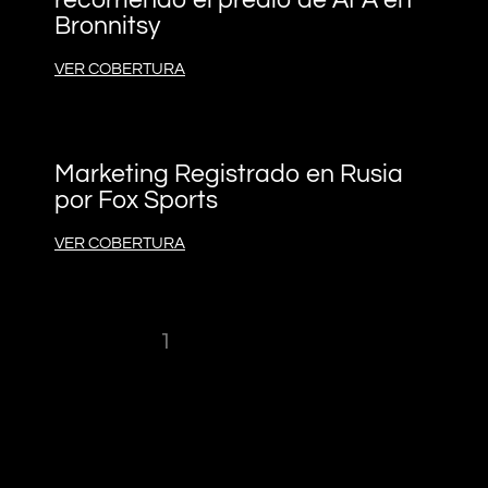
recorriendo el predio de AFA en
Bronnitsy
VER COBERTURA
Marketing Registrado en Rusia
por Fox Sports
VER COBERTURA
« Anterior
1
2
3
4
5
Siguiente
»