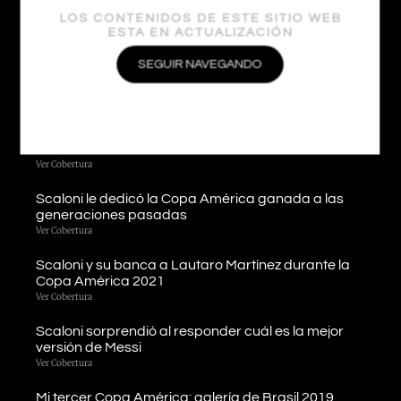
LOS CONTENIDOS DE ESTE SITIO WEB
Otras Coberturas
ESTA EN ACTUALIZACIÓN
SEGUIR NAVEGANDO
Scaloni enojado por el mal estado del campo de
juego en el debut de la Copa América 2021
Ver Cobertura
Llegamos a Londres y estamos listos para cubrir la
«Finalissima»
Ver Cobertura
Scaloni le dedicó la Copa América ganada a las
generaciones pasadas
Ver Cobertura
Scaloni y su banca a Lautaro Martínez durante la
Copa América 2021
Ver Cobertura
Scaloni sorprendió al responder cuál es la mejor
versión de Messi
Ver Cobertura
Mi tercer Copa América: galería de Brasil 2019