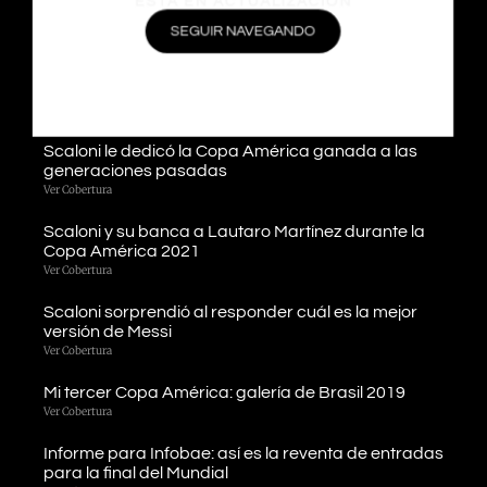
juego en el debut de la Copa América 2021
Ver Cobertura
SEGUIR NAVEGANDO
Llegamos a Londres y estamos listos para cubrir la
«Finalissima»
Ver Cobertura
Scaloni le dedicó la Copa América ganada a las
generaciones pasadas
Ver Cobertura
Scaloni y su banca a Lautaro Martínez durante la
Copa América 2021
Ver Cobertura
Scaloni sorprendió al responder cuál es la mejor
versión de Messi
Ver Cobertura
Mi tercer Copa América: galería de Brasil 2019
Ver Cobertura
Informe para Infobae: así es la reventa de entradas
para la final del Mundial