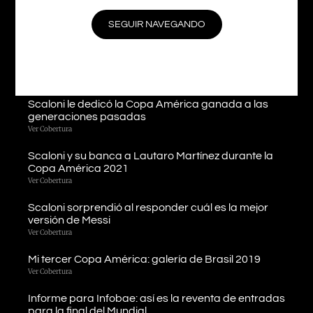
Scaloni enojado por el mal estado del campo de
juego en el debut de la Copa América 2021
SEGUIR NAVEGANDO
Ver Cobertura
Llegamos a Londres y estamos listos para cubrir la
«Finalissima»
Ver Cobertura
Scaloni le dedicó la Copa América ganada a las
generaciones pasadas
Ver Cobertura
Scaloni y su banca a Lautaro Martínez durante la
Copa América 2021
Ver Cobertura
Scaloni sorprendió al responder cuál es la mejor
versión de Messi
Ver Cobertura
Mi tercer Copa América: galería de Brasil 2019
Ver Cobertura
Informe para Infobae: así es la reventa de entradas
para la final del Mundial