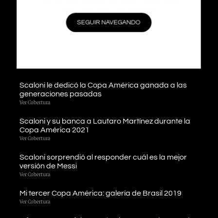
LOS CONTENIDOS DE ESTE SITIO WEB
ESTA EN ACTUALIZACIÓN
Scaloni enojado por el mal estado del campo de
juego en el debut de la Copa América 2021
SEGUIR NAVEGANDO
Ver Cobertura
Llegamos a Londres y estamos listos para cubrir la
«Finalissima»
Ver Cobertura
Scaloni le dedicó la Copa América ganada a las
generaciones pasadas
Ver Cobertura
Scaloni y su banca a Lautaro Martínez durante la
Copa América 2021
Ver Cobertura
Scaloni sorprendió al responder cuál es la mejor
versión de Messi
Ver Cobertura
Mi tercer Copa América: galería de Brasil 2019
Ver Cobertura