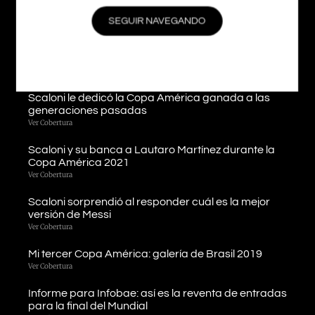
juego en el debut de la Copa América 2021
Ver Cobertura
SEGUIR NAVEGANDO
Llegamos a Londres y estamos listos para cubrir la
«Finalissima»
Ver Cobertura
Scaloni le dedicó la Copa América ganada a las
generaciones pasadas
Ver Cobertura
Scaloni y su banca a Lautaro Martínez durante la
Copa América 2021
Ver Cobertura
Scaloni sorprendió al responder cuál es la mejor
versión de Messi
Ver Cobertura
Mi tercer Copa América: galería de Brasil 2019
Ver Cobertura
Informe para Infobae: así es la reventa de entradas
para la final del Mundial