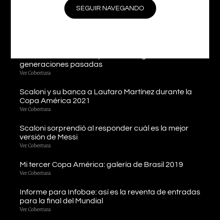
Ver Cobertura
SEGUIR NAVEGANDO
Llegamos a Londres y estamos listos para cubrir la
«Finalissima»
Ver Cobertura
Scaloni le dedicó la Copa América ganada a las
generaciones pasadas
Ver Cobertura
Scaloni y su banca a Lautaro Martínez durante la
Copa América 2021
Ver Cobertura
Scaloni sorprendió al responder cuál es la mejor
versión de Messi
Ver Cobertura
Mi tercer Copa América: galería de Brasil 2019
Ver Cobertura
Informe para Infobae: así es la reventa de entradas
para la final del Mundial
Ver Cobertura