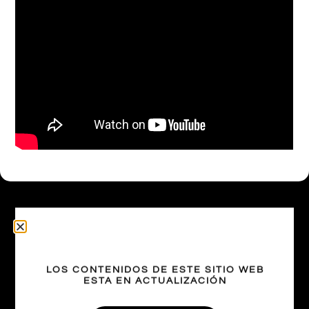
Otras Coberturas
LOS CONTENIDOS DE ESTE SITIO WEB
ESTA EN ACTUALIZACIÓN
Scaloni enojado por el mal estado del campo de
juego en el debut de la Copa América 2021