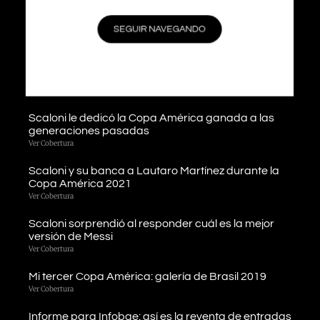
ESTA EN ACTUALIZACIÓN
Scaloni enojado por el mal estado del campo de
juego en el debut de la Copa América 2021
SEGUIR NAVEGANDO
Ver Cobertura
Llegamos a Londres y estamos listos para cubrir la
«Finalissima»
Ver Cobertura
Scaloni le dedicó la Copa América ganada a las
generaciones pasadas
Ver Cobertura
Scaloni y su banca a Lautaro Martínez durante la
Copa América 2021
Ver Cobertura
Scaloni sorprendió al responder cuál es la mejor
versión de Messi
Ver Cobertura
Mi tercer Copa América: galería de Brasil 2019
Ver Cobertura
Informe para Infobae: así es la reventa de entradas